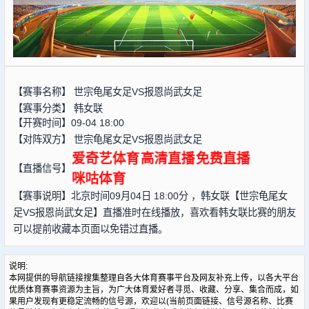
【赛事名称】
世宗龟尾女足VS报恩尚武女足
【赛事分类】
韩女联
【开赛时间】09-04 18:00
【对阵双方】
世宗龟尾女足VS报恩尚武女足
爱奇艺体育
高清直播
免费直播
【直播信号】
咪咕体育
【赛事说明】北京时间09月04日 18:00分 ，韩女联【世宗龟尾女
足VS报恩尚武女足】直播准时在线播放，喜欢看韩女联比赛的朋友
可以提前收藏本页面以免错过直播。
说明:
本网提供的导航链接搜集整理自各大体育赛事平台及网友补充上传，以各大平台
优质体育赛事资源为主旨，为广大体育爱好者寻觅、收藏、分享、集合而成，如
果用户发现有更稳定流畅的信号源，欢迎以(当前页面链接、信号源名称、比赛