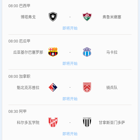
08:00
巴西甲
-
博塔弗戈
弗鲁米嫩塞
即将开始
08:00
厄瓜甲
-
瓜亚基尔巴塞罗那
马卡拉
即将开始
08:00
加拿职
-
魁北克苏普拉
骑兵队
即将开始
08:30
阿甲
-
科尔多瓦学院
甘拿斯亚门多萨
即将开始