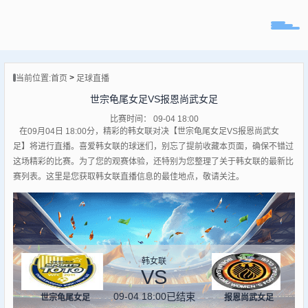
页
>
当前位置:
首页
足球直播
直播
世宗龟尾女足VS报恩尚武女足
直播
比赛时间： 09-04 18:00
专题
在09月04日 18:00分，精彩的韩女联对决【世宗龟尾女足VS报恩尚武女
球队
足】将进行直播。喜爱韩女联的球迷们，别忘了提前收藏本页面，确保不错过
这场精彩的比赛。为了您的观赛体验，还特别为您整理了关于韩女联的最新比
赛列表。这里是您获取韩女联直播信息的最佳地点，敬请关注。
韩女联
VS
09-04 18:00
已结束
世宗龟尾女足
报恩尚武女足