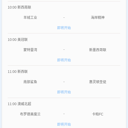
10:00
新西南联
-
羊绒工业
海岸精神
即将开始
10:00
美冠联
-
蒙特雷湾
新墨西哥联
即将开始
11:00
新西联
-
南部鲨鱼
惠灵顿圣徒
即将开始
11:00
澳威北超
-
布罗德美度兰
卡帕FC
即将开始