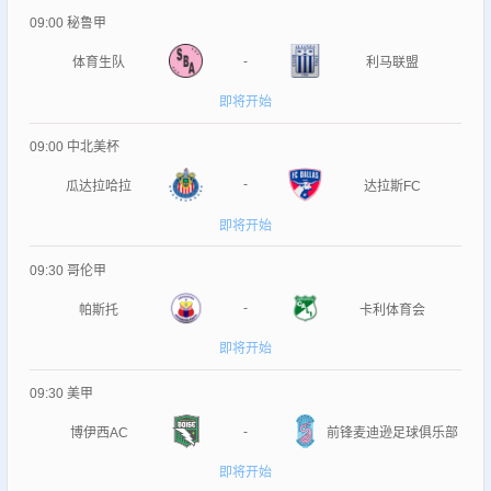
09:00
秘鲁甲
-
体育生队
利马联盟
即将开始
09:00
中北美杯
-
瓜达拉哈拉
达拉斯FC
即将开始
09:30
哥伦甲
-
帕斯托
卡利体育会
即将开始
09:30
美甲
-
博伊西AC
前锋麦迪逊足球俱乐部
即将开始