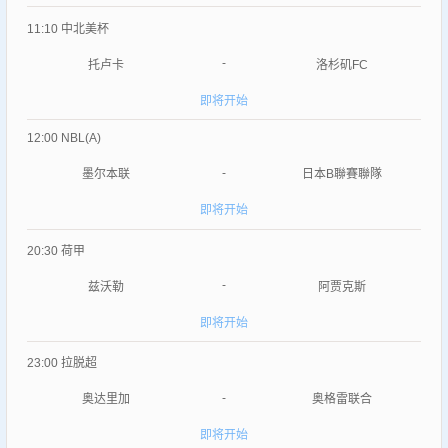
11:10
中北美杯
-
托卢卡
洛杉矶FC
即将开始
12:00
NBL(A)
-
墨尔本联
日本B聯賽聯隊
即将开始
20:30
荷甲
-
兹沃勒
阿贾克斯
即将开始
23:00
拉脱超
-
奥达里加
奥格雷联合
即将开始