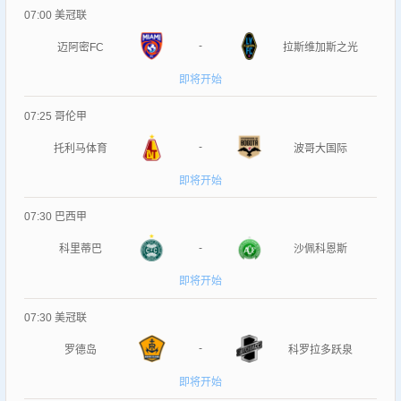
07:00
美冠联
-
迈阿密FC
拉斯维加斯之光
即将开始
07:25
哥伦甲
-
托利马体育
波哥大国际
即将开始
07:30
巴西甲
-
科里蒂巴
沙佩科恩斯
即将开始
07:30
美冠联
-
罗德岛
科罗拉多跃泉
即将开始