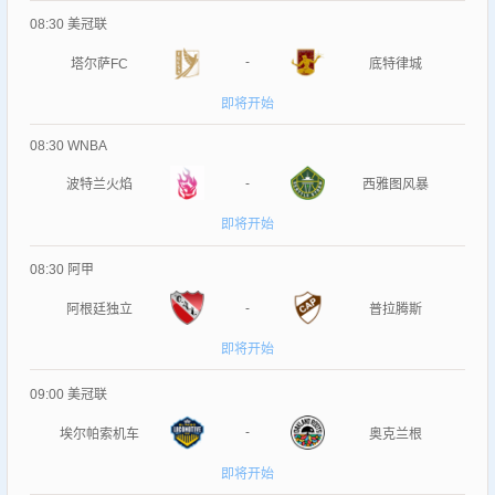
08:30
美冠联
-
塔尔萨FC
底特律城
即将开始
08:30
WNBA
-
波特兰火焰
西雅图风暴
即将开始
08:30
阿甲
-
阿根廷独立
普拉腾斯
即将开始
09:00
美冠联
-
埃尔帕索机车
奥克兰根
即将开始