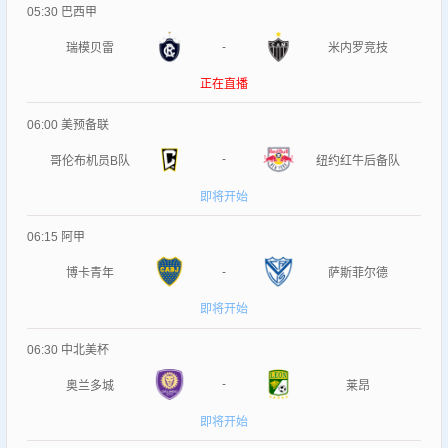
05:30
巴西甲
-
瑞模贝雷
米内罗竞技
正在直播
06:00
美预备联
-
哥伦布机员B队
纽约红牛后备队
即将开始
06:15
阿甲
-
博卡青年
萨斯菲尔德
即将开始
06:30
中北美杯
-
奥兰多城
莱昂
即将开始