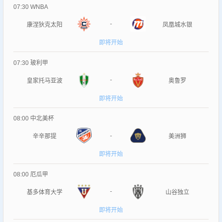
07:30
WNBA
-
康涅狄克太阳
凤凰城水银
即将开始
07:30
玻利甲
-
皇家托马亚波
奥鲁罗
即将开始
08:00
中北美杯
-
辛辛那提
美洲狮
即将开始
08:00
厄瓜甲
-
基多体育大学
山谷独立
即将开始