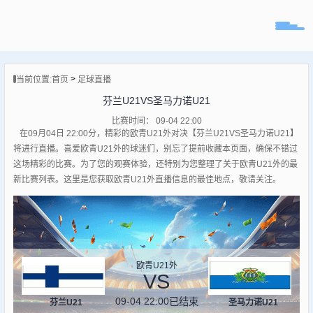
页
>
当前位置:
首页
足球直播
直播
芬兰U21VS圣马力诺U21
直播
比赛时间： 09-04 22:00
专题
在09月04日 22:00分，精彩的欧青U21外对决【芬兰U21VS圣马力诺U21】
球队
将进行直播。喜爱欧青U21外的球迷们，别忘了提前收藏本页面，确保不错过
这场精彩的比赛。为了您的观赛体验，还特别为您整理了关于欧青U21外的最
新比赛列表。这里是您获取欧青U21外直播信息的最佳地点，敬请关注。
欧青U21外
VS
09-04 22:00
已结束
芬兰U21
圣马力诺U21