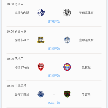
10:00
哥斯甲
-
肯塔吉内斯
圣何塞体育
即将开始
10:00
新西南联
-
瓦纳卡AFC
塞尔温联合
即将开始
10:00
危地甲
-
马拉卡特高
夏拉祖
即将开始
10:30
中北美杯
-
温哥华白浪
华雷斯
即将开始