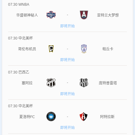
07:30
WNBA
-
华盛顿神秘人
亚特兰大梦想
即将开始
07:30
中北美杯
-
哥伦布机员
帕丘卡
即将开始
07:30
巴西乙
-
塞阿拉
庞特普雷塔
即将开始
07:30
中北美杯
-
夏洛特FC
阿特拉斯
即将开始