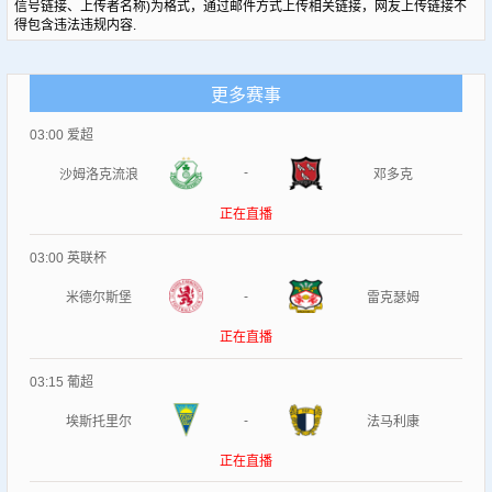
信号链接、上传者名称)为格式，通过邮件方式上传相关链接，网友上传链接不
得包含违法违规内容.
更多赛事
03:00
爱超
-
沙姆洛克流浪
邓多克
正在直播
03:00
英联杯
-
米德尔斯堡
雷克瑟姆
正在直播
03:15
葡超
-
埃斯托里尔
法马利康
正在直播