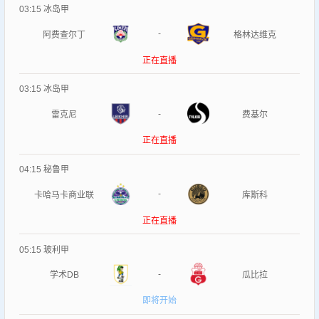
03:15
冰岛甲
-
阿费查尔丁
格林达维克
正在直播
03:15
冰岛甲
-
雷克尼
费基尔
正在直播
04:15
秘鲁甲
-
卡哈马卡商业联
库斯科
正在直播
05:15
玻利甲
-
学术DB
瓜比拉
即将开始