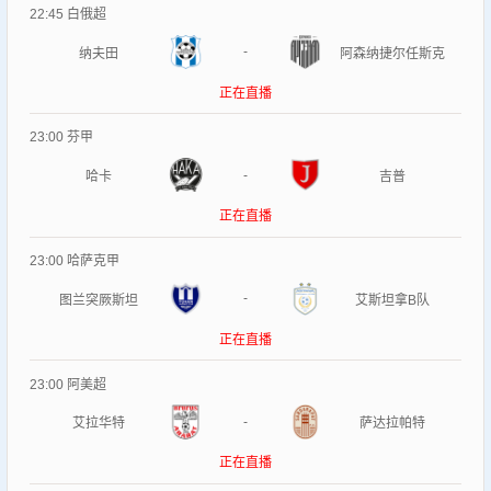
22:45
白俄超
-
纳夫田
阿森纳捷尔任斯克
正在直播
23:00
芬甲
-
哈卡
吉普
正在直播
23:00
哈萨克甲
-
图兰突厥斯坦
艾斯坦拿B队
正在直播
23:00
阿美超
-
艾拉华特
萨达拉帕特
正在直播