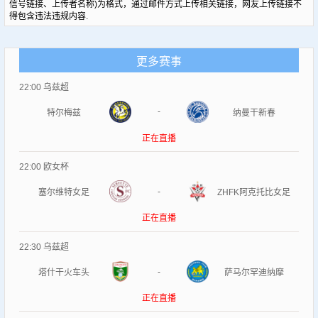
信号链接、上传者名称)为格式，通过邮件方式上传相关链接，网友上传链接不
得包含违法违规内容.
更多赛事
22:00
乌兹超
-
特尔梅兹
纳曼干新春
正在直播
22:00
欧女杯
-
塞尔维特女足
ZHFK阿克托比女足
正在直播
22:30
乌兹超
-
塔什干火车头
萨马尔罕迪纳摩
正在直播