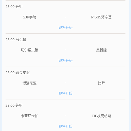
23:00
芬甲
-
SJK学院
PK-35海辛基
即将开始
23:00
乌克超
-
切尔诺夫策
奥博隆
即将开始
23:00
球会友谊
-
博洛尼亚
比萨
即将开始
23:00
芬甲
-
卡亚尼卡帕
EIF埃克纳斯
即将开始