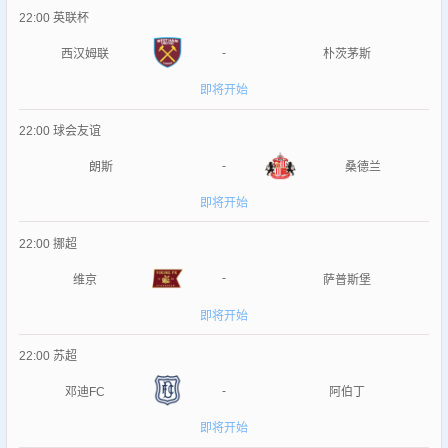
22:00
英联杯
-
西汉姆联
朴茨茅斯
即将开始
22:00
球会友谊
-
朗斯
桑德兰
即将开始
22:00
挪超
-
维京
萨普斯堡
即将开始
22:00
苏超
-
邓迪FC
阿伯丁
即将开始