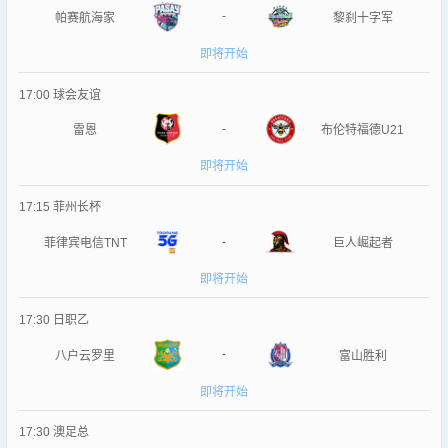
-
帕赛航海家
黎刹十字军
即将开始
17:00
球会友谊
-
雷恩
布伦特福德U21
即将开始
17:15
菲州长杯
-
菲律宾电信TNT
巨人崛起者
即将开始
17:30
日职乙
-
八户云罗里
富山胜利
即将开始
17:30
澳足总