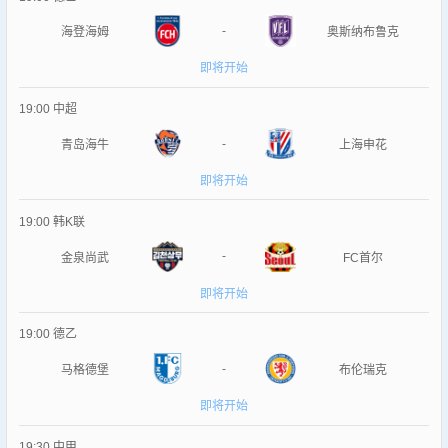
-
海登海姆
奥斯纳布鲁克
即将开始
19:00
中超
-
青岛海牛
上海申花
即将开始
19:00
韩K联
-
金泉尚武
FC首尔
即将开始
19:00
德乙
-
马格德堡
布伦瑞克
即将开始
19:30
中甲