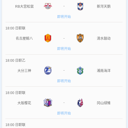
-
RB大宫松鼠
新泻天鹅
即将开始
18:00
日职联
-
名古屋鲸八
清水鼓动
即将开始
18:00
日职乙
-
大分三神
湘南海洋
即将开始
18:00
日职联
-
大阪樱花
冈山绿雉
即将开始
18:00
日职联