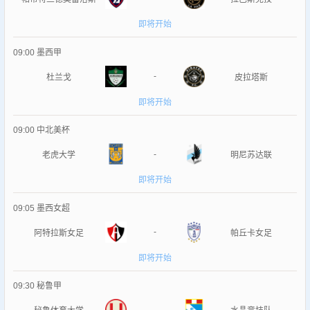
即将开始
09:00
墨西甲
-
杜兰戈
皮拉塔斯
即将开始
09:00
中北美杯
-
老虎大学
明尼苏达联
即将开始
09:05
墨西女超
-
阿特拉斯女足
帕丘卡女足
即将开始
09:30
秘鲁甲
-