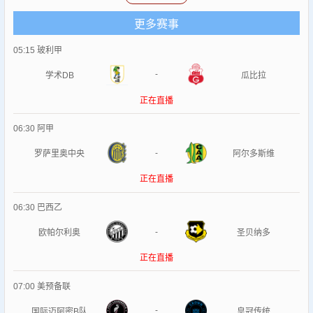
场精彩的比赛。 除了直播服务，
湖人VS公牛
还为您提供足球录
像、欧洲杯录像、五大联赛录像回放等体育比赛的录像回放服
更多赛事
务。这意味着，即使您错过了某场比赛的直播，也可以随时通
05:15
玻利甲
过我们的平台回顾比赛精彩瞬间；我们还提供比赛视频、集锦
等内容，让您随时随地畅享体育盛宴。 总而言之，
湖人VS公牛
-
学术DB
瓜比拉
致力于为您带来最优质、最便捷的体育赛事观看体验；无论您
正在直播
是NBA迷还是足球爱好者，我们都能满足您的观赛需求，让您
尽情享受体育的魅力。选择
湖人VS公牛
，就是选择了与全球体
06:30
阿甲
育爱好者一同分享激情的机会！
-
罗萨里奥中央
阿尔多斯维
正在直播
06:30
巴西乙
-
欧帕尔利奥
圣贝纳多
正在直播
07:00
美预备联
-
国际迈阿密B队
皇冠传统