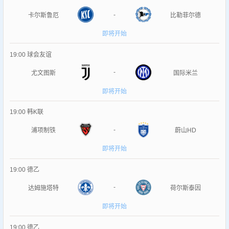
-
卡尔斯鲁厄
比勒菲尔德
即将开始
19:00
球会友谊
-
尤文图斯
国际米兰
即将开始
19:00
韩K联
-
浦项制铁
蔚山HD
即将开始
19:00
德乙
-
达姆施塔特
荷尔斯泰因
即将开始
19:00
德乙