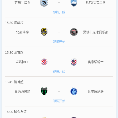
-
萨瑟兰鲨鱼
悉尼FC青年队
即将开始
15:30
澳威超
-
北部精神
黑镇市足球俱乐部
即将开始
15:30
澳首超
-
堪培拉FC
奥康诺骑士
即将开始
15:45
澳首超
-
莫纳洛黑豹
贝尔康纳联
即将开始
16:00
球会友谊