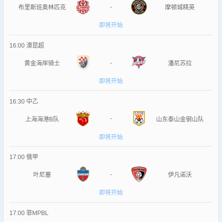
-
布里斯班奥林匹克
摩顿城精英
即将开始
16:00
澳昆超
-
黄金海岸骑士
潘尼苏拉
即将开始
16:30
中乙
-
上海海港B队
山东泰山金钢山队
即将开始
17:00
俄甲
-
叶尼塞
伊凡诺沃
即将开始
17:00
菲MPBL