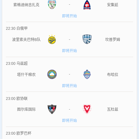
-
索格迪纳吉扎克
安集延
即将开始
22:30
白俄甲
-
波里索夫巴特B队
坎普罗姆
即将开始
23:00
乌兹超
-
塔什干棉农
布哈拉
即将开始
23:00
欧协联
-
图尔库国际
瓦杜兹
即将开始
23:00
欧罗巴杯