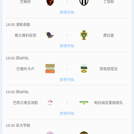
-
巴蜀府
丁加奴
即将开始
18:00
澳新南联
-
格兰维利狂怒
费拉瑟
即将开始
19:00
菲MPBL
-
巴塘坎卡卢
宾南塔塔克
即将开始
19:00
菲MPBL
-
巴西兰维瓦领航
帕拉纳克爱国者队
即将开始
19:30
亚大学联