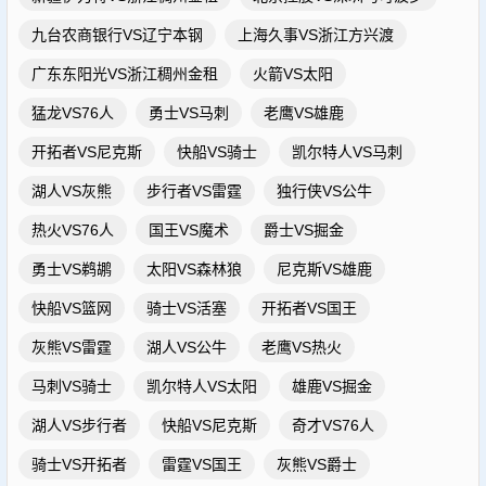
九台农商银行VS辽宁本钢
上海久事VS浙江方兴渡
广东东阳光VS浙江稠州金租
火箭VS太阳
猛龙VS76人
勇士VS马刺
老鹰VS雄鹿
开拓者VS尼克斯
快船VS骑士
凯尔特人VS马刺
湖人VS灰熊
步行者VS雷霆
独行侠VS公牛
热火VS76人
国王VS魔术
爵士VS掘金
勇士VS鹈鹕
太阳VS森林狼
尼克斯VS雄鹿
快船VS篮网
骑士VS活塞
开拓者VS国王
灰熊VS雷霆
湖人VS公牛
老鹰VS热火
马刺VS骑士
凯尔特人VS太阳
雄鹿VS掘金
湖人VS步行者
快船VS尼克斯
奇才VS76人
骑士VS开拓者
雷霆VS国王
灰熊VS爵士