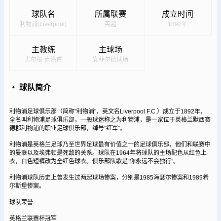
球队名
所属联赛
成立时间
利物浦(Liverpool)
英超
1892年
主教练
主球场
尤尔根-克洛普
安菲尔德球场
・ 球队简介
利物浦足球俱乐部（简称"利物浦"，英文名Liverpool F.C.）成立于1892年，
全名叫利物浦足球俱乐部，一般球迷称之为利物浦，是一家位于英格兰默西赛
德郡利物浦的职业足球俱乐部，绰号“红军”。
利物浦是英格兰足球乃至世界足球最有价值之一的足球俱乐部，他们和联赛中
的曼联以及埃弗顿是死敌的关系。球队在1964年将球队的主场配色从红色上
衣，白色短裤改为全红色球衣。俱乐部队歌是“你永远不会独行”。
利物浦球队历史上曾发生过两起球场惨案，分别是1985海瑟尔惨案和1989希
尔斯堡惨案。
球队荣誉
英格兰联赛杯冠军