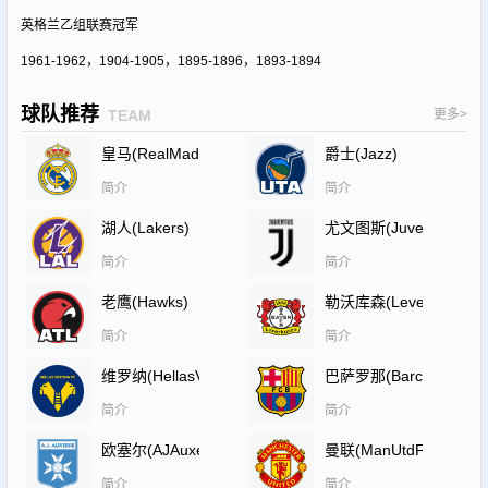
英格兰乙组联赛冠军
1961-1962，1904-1905，1895-1896，1893-1894
球队推荐
TEAM
更多>
皇马(RealMadrid)
爵士(Jazz)
简介
简介
湖人(Lakers)
尤文图斯(JuventusF.C.)
简介
简介
老鹰(Hawks)
勒沃库森(Leverkusen)
简介
简介
维罗纳(HellasVeronaF.C.)
巴萨罗那(Barcelona)
简介
简介
欧塞尔(AJAuxerre)
曼联(ManUtdFC)
简介
简介