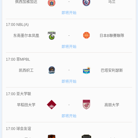
-
佩西加雅加达
马兰
即将开始
17:00
NBL(A)
-
东南墨尔本凤凰
日本B聯賽聯隊
即将开始
17:00
菲MPBL
-
凯西织工
巴塔安利瑟斯
即将开始
17:00
亚大学联
-
早稻田大学
高丽大学
即将开始
17:00
球会友谊