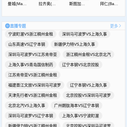
曼城(ManCity)
拉齐奥(S.S.Lazio)
斯图加特(Vfb)
拜仁(Bayern)
直播专题
更多
宁波町渥VS浙江稠州金租
深圳马可波罗VS上海久事
山东高速VS辽宁本钢
新疆伊力特VS上海久事
深圳马可波罗VS江苏肯帝亚
浙江稠州金租VS北京北汽
上海久事VS青岛国信制药
辽宁本钢VS北京控股
江苏肯帝亚VS浙江稠州金租
福建晋江文旅VS深圳马可波罗
辽宁本钢VS上海久事
天津先行者VS浙江稠州金租
北京控股VS深圳马可波罗
北京北汽VS上海久事
广州朗肽海本VS辽宁本钢
深圳马可波罗VS辽宁本钢
上海久事VS宁波町渥
新疆伊力特VS浙江稠州金租
北京控股VS深圳马可波罗