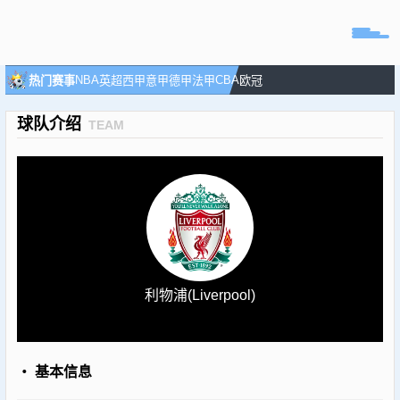
页
NBA
CBA
热门赛事
英超
西甲
意甲
德甲
法甲
欧冠
直播
球队介绍
TEAM
直播
专题
球队
利物浦(Liverpool)
・ 基本信息