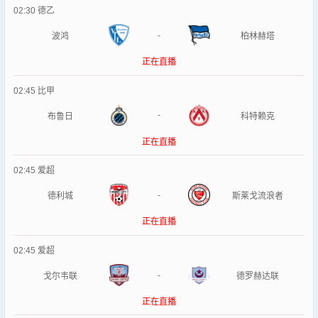
02:30
德乙
-
波鸿
柏林赫塔
正在直播
02:45
比甲
-
布鲁日
科特赖克
正在直播
02:45
爱超
-
德利城
斯莱戈流浪者
正在直播
02:45
爱超
-
戈尔韦联
德罗赫达联
正在直播