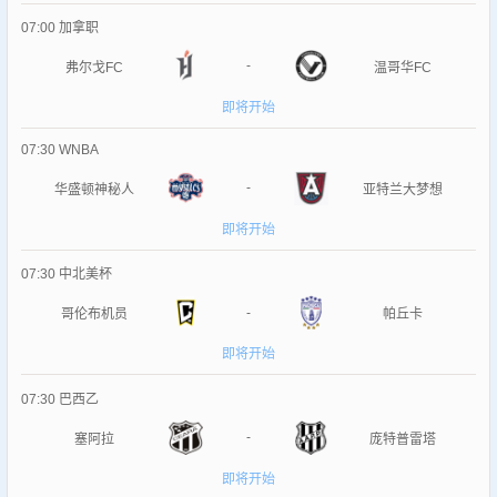
07:00
加拿职
-
弗尔戈FC
温哥华FC
即将开始
07:30
WNBA
-
华盛顿神秘人
亚特兰大梦想
即将开始
07:30
中北美杯
-
哥伦布机员
帕丘卡
即将开始
07:30
巴西乙
-
塞阿拉
庞特普雷塔
即将开始