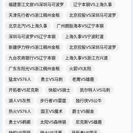
福建晋江文旅VS深圳马可波罗
辽宁本钢VS上海久事
天津先行者VS浙江稠州金租
北京控股VS深圳马可波罗
北京北汽VS上海久事
广州朗肽海本VS辽宁本钢
深圳马可波罗VS辽宁本钢
上海久事VS宁波町渥
新疆伊力特VS浙江稠州金租
北京控股VS深圳马可波罗
九台农商银行VS辽宁本钢
上海久事VS浙江方兴渡
广东东阳光VS浙江稠州金租
火箭VS太阳
猛龙VS76人
勇士VS马刺
老鹰VS雄鹿
开拓者VS尼克斯
快船VS骑士
凯尔特人VS马刺
湖人VS灰熊
步行者VS雷霆
独行侠VS公牛
热火VS76人
国王VS魔术
爵士VS掘金
勇士VS鹈鹕
太阳VS森林狼
尼克斯VS雄鹿
快船VS篮网
骑士VS活塞
开拓者VS国王