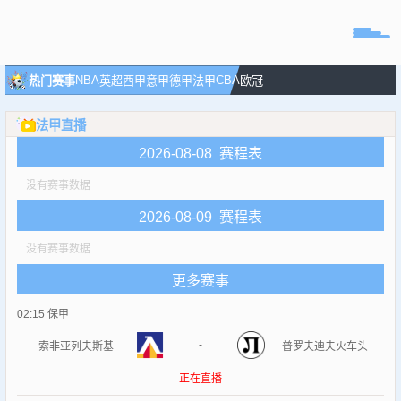
页
NBA
CBA
热门赛事
英超
西甲
意甲
德甲
法甲
欧冠
直播
法甲直播
直播
2026-08-08 赛程表
专题
没有赛事数据
球队
2026-08-09 赛程表
没有赛事数据
更多赛事
02:15
保甲
-
索非亚列夫斯基
普罗夫迪夫火车头
正在直播