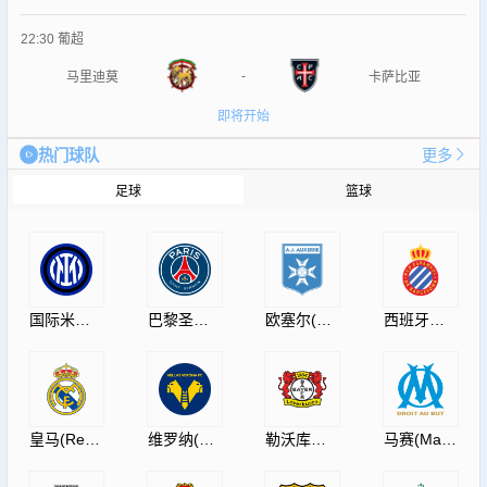
22:30
葡超
-
马里迪莫
卡萨比亚
即将开始
热门球队
更多
足球
篮球
国际米兰(InternazionaleMilano)
巴黎圣日耳曼(PSG)
欧塞尔(AJAuxerre)
西班牙人(RCDEspanyol)
皇马(RealMadrid)
维罗纳(HellasVeronaF.C.)
勒沃库森(Leverkusen)
马赛(Marseille)