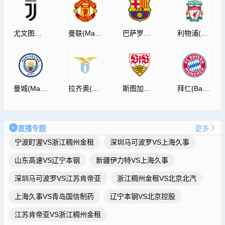
尤文图斯(JuventusF.C.)
曼联(ManUtdFC)
巴萨罗那(Barcelona)
利物浦(Liverpool)
曼城(ManCity)
拉齐奥(S.S.Lazio)
斯图加特(Vfb)
拜仁(Bayern)
直播专题
更多
宁波町渥VS浙江稠州金租
深圳马可波罗VS上海久事
山东高速VS辽宁本钢
新疆伊力特VS上海久事
深圳马可波罗VS江苏肯帝亚
浙江稠州金租VS北京北汽
上海久事VS青岛国信制药
辽宁本钢VS北京控股
江苏肯帝亚VS浙江稠州金租