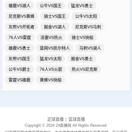
雄鹿VS湖人
公牛VS国王
猛龙VS勇士
尼克斯VS黄蜂
骑士VS国王
公牛VS太阳
灰熊VS开拓者
掘金VS湖人
尼克斯VS马刺
76人VS雷霆
活塞VS热火
骑士VS快船
雄鹿VS勇士
篮网VS凯尔特人
马刺VS湖人
灰熊VS国王
猛龙VS太阳
掘金VS勇士
公牛VS爵士
76人VS火箭
热火VS尼克斯
雷霆VS雄鹿
黄蜂VS快船
足球直播
篮球直播
Copyright © 2024 24直播网 All Rights Reserved.