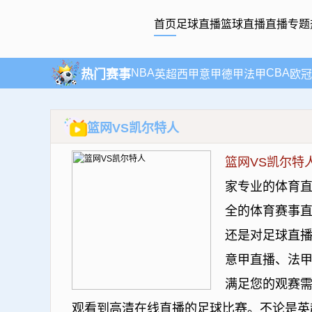
首页
足球直播
篮球直播
直播专题
NBA
CBA
热门赛事
英超
西甲
意甲
德甲
法甲
欧冠
篮网VS凯尔特人
篮网VS凯尔特
家专业的体育
全的体育赛事直
还是对足球直
意甲直播、法
满足您的观赛需
观看到高清在线直播的足球比赛。不论是英