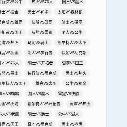
独行侠VS公牛
热火VS76人
国王VS魔术
爵士VS掘金
勇士VS鹈鹕
太阳VS森林狼
尼克斯VS雄鹿
快船VS篮网
骑士VS活塞
开拓者VS国王
灰熊VS雷霆
湖人VS公牛
老鹰VS热火
马刺VS骑士
凯尔特人VS太阳
雄鹿VS掘金
湖人VS步行者
快船VS尼克斯
奇才VS76人
骑士VS开拓者
雷霆VS国王
灰熊VS爵士
独行侠VS尼克斯
勇士VS热火
凯尔特人VS国王
雄鹿VS太阳
公牛VS掘金
76人VS鹈鹕
湖人VS魔术
雷霆VS快船
掘金VS火箭
凯尔特人VS开拓者
黄蜂VS热火
76人VS老鹰
骑士VS爵士
公牛VS湖人
雄鹿VS国王
奇才VS尼克斯
勇士VS老鹰