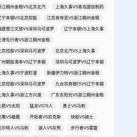
浙江稠州金租VS北京北汽
上海久事VS青岛国信制药
辽宁本钢VS北京控股
江苏肯帝亚VS浙江稠州金租
福建晋江文旅VS深圳马可波罗
辽宁本钢VS上海久事
天津先行者VS浙江稠州金租
北京控股VS深圳马可波罗
北京北汽VS上海久事
广州朗肽海本VS辽宁本钢
深圳马可波罗VS辽宁本钢
上海久事VS宁波町渥
新疆伊力特VS浙江稠州金租
北京控股VS深圳马可波罗
九台农商银行VS辽宁本钢
上海久事VS浙江方兴渡
广东东阳光VS浙江稠州金租
火箭VS太阳
猛龙VS76人
勇士VS马刺
老鹰VS雄鹿
开拓者VS尼克斯
快船VS骑士
凯尔特人VS马刺
湖人VS灰熊
步行者VS雷霆