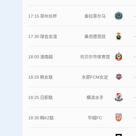
-
17:15
菲州长杯
泰拉菲尔马
-
17:30
球会友谊
桑坦德竞技
-
18:00
澳南超
坎贝尔市体育馆
-
18:25
韩女联
水原FCM女足
-
18:25
日职联
横滨水手
-
18:30
韩K2联
华城FC