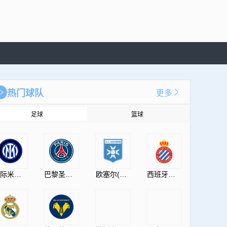
热门球队
更多
足球
篮球
国际米兰(InternazionaleMilano)
巴黎圣日耳曼(PSG)
欧塞尔(AJAuxerre)
西班牙人(RCDEspanyol)