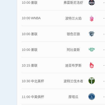
-
10:00
墨联
弗雷斯尼洛虾
10:00
WNBA
-
波特兰火焰
-
10:00
墨联
银色巨狼
-
10:00
墨联
阿比查斯
-
10:15
墨联
迪亚布罗斯
-
10:30
中北美杯
波特兰伐木者
-
11:00
中美俱杯
摩塔瓜