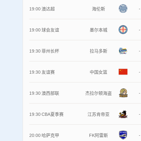
-
19:00
澳达超
海伦斯
-
19:00
球会友谊
墨尔本城
-
19:30
菲州长杯
拉马多斯
-
19:30
友谊赛
中国女篮
-
19:30
澳西部联
杰拉尔顿海盗
-
19:30
CBA夏季赛
江苏肯帝亚
-
20:00
哈萨克甲
FK阿雷斯