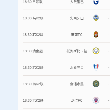
-
18:30
日职联
大阪钢巴
-
18:30
韩K2联
忠南牙山
-
18:30
韩K2联
庆南FC
-
18:30
澳南超
托列斯比卡拉
-
18:30
韩K2联
水原三星
-
18:30
韩K2联
金浦市民
-
18:30
韩K2联
龙仁FC