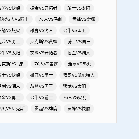
灰熊VS快船
掘金VS开拓者
骑士VS太阳
凯尔特人VS爵士
76人VS马刺
黄蜂VS雷霆
火箭VS热火
雄鹿VS湖人
公牛VS国王
猛龙VS勇士
尼克斯VS黄蜂
骑士VS国王
公牛VS太阳
灰熊VS开拓者
掘金VS湖人
尼克斯VS马刺
76人VS雷霆
活塞VS热火
骑士VS快船
雄鹿VS勇士
篮网VS凯尔特人
马刺VS湖人
灰熊VS国王
猛龙VS太阳
掘金VS勇士
公牛VS爵士
76人VS火箭
热火VS尼克斯
雷霆VS雄鹿
黄蜂VS快船