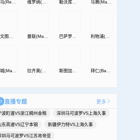
皇马(RealMadrid)
维罗纳(HellasVeronaF.C.)
勒沃库森(Leverkusen)
马赛(Marseille)
尤文图斯(JuventusF.C.)
曼联(ManUtdFC)
巴萨罗那(Barcelona)
利物浦(Liverpool)
曼城(ManCity)
拉齐奥(S.S.Lazio)
斯图加特(Vfb)
拜仁(Bayern)
直播专题
更多
宁波町渥VS浙江稠州金租
深圳马可波罗VS上海久事
山东高速VS辽宁本钢
新疆伊力特VS上海久事
深圳马可波罗VS江苏肯帝亚