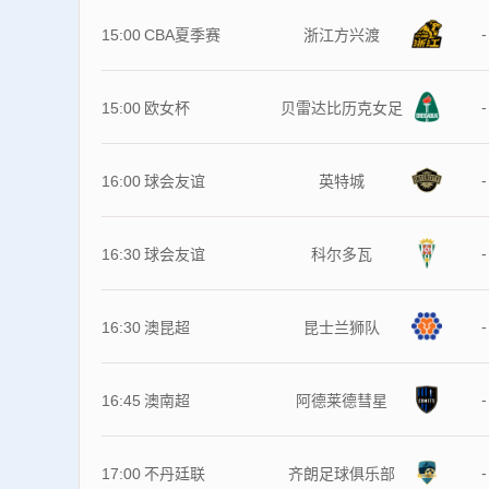
-
15:00
CBA夏季赛
浙江方兴渡
-
15:00
欧女杯
贝雷达比历克女足
-
16:00
球会友谊
英特城
-
16:30
球会友谊
科尔多瓦
-
16:30
澳昆超
昆士兰狮队
-
16:45
澳南超
阿德莱德彗星
-
17:00
不丹廷联
齐朗足球俱乐部