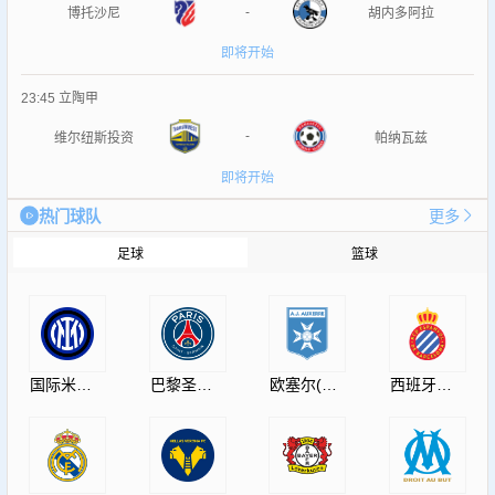
-
博托沙尼
胡内多阿拉
即将开始
23:45
立陶甲
-
维尔纽斯投资
帕纳瓦兹
即将开始
热门球队
更多
足球
篮球
国际米兰(InternazionaleMilano)
巴黎圣日耳曼(PSG)
欧塞尔(AJAuxerre)
西班牙人(RCDEspanyol)