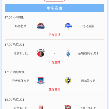
场精彩的比赛。 除了直播服务，
灰熊VS雷霆
还为您提供足球录
像、欧洲杯录像、五大联赛录像回放等体育比赛的录像回放服
更多赛事
务。这意味着，即使您错过了某场比赛的直播，也可以随时通
17:00
菲MPBL
过我们的平台回顾比赛精彩瞬间；我们还提供比赛视频、集锦
等内容，让您随时随地畅享体育盛宴。 总而言之，
灰熊VS雷霆
-
玛丽基纳
塔马劳斯
致力于为您带来最优质、最便捷的体育赛事观看体验；无论您
正在直播
是NBA迷还是足球爱好者，我们都能满足您的观赛需求，让您
尽情享受体育的魅力。选择
灰熊VS雷霆
，就是选择了与全球体
17:00
乌克U21
育爱好者一同分享激情的机会！
-
维勒斯U21
基辅迪纳摩U21
正在直播
17:00
缅甸女联
-
亚大那保女足
阿尔曼女足
正在直播
18:00
乌克U21
-
索尔亚U21
卡夫巴斯U21