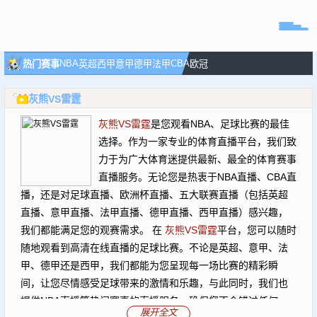
页
NBA
CBA
热门赛事
英超
西甲
意甲
德甲
法甲
欧冠
直播
灰熊VS雷霆
直播
灰熊VS雷霆
是您观看NBA、足球比赛的最佳
专题
选择。作为一家专业的体育直播平台，我们致
球队
力于为广大体育迷提供最新、最全的体育赛事
直播服务。无论您是热衷于NBA直播、CBA直
播，还是对足球直播、欧洲杯直播、五大联赛直播（包括英超
直播、意甲直播、法甲直播、德甲直播、西甲直播）感兴趣，
我们都能满足您的观赛需求。 在
灰熊VS雷霆
平台，您可以随时
随地观看到高清在线直播的足球比赛。不论是英超、意甲、法
甲、德甲还是西甲，我们都能为您呈现每一场比赛的精彩瞬
间，让您尽情感受足球带来的激情和乐趣，与此同时，我们也
提供NBA直播等热门赛事的直播服务，确保您不会错过任何一
展开全文