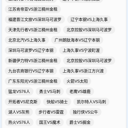
江苏肯帝亚VS浙江稠州金租
福建晋江文旅VS深圳马可波罗
辽宁本钢VS上海久事
天津先行者VS浙江稠州金租
北京控股VS深圳马可波罗
北京北汽VS上海久事
广州朗肽海本VS辽宁本钢
深圳马可波罗VS辽宁本钢
上海久事VS宁波町渥
新疆伊力特VS浙江稠州金租
北京控股VS深圳马可波罗
九台农商银行VS辽宁本钢
上海久事VS浙江方兴渡
广东东阳光VS浙江稠州金租
火箭VS太阳
猛龙VS76人
勇士VS马刺
老鹰VS雄鹿
开拓者VS尼克斯
快船VS骑士
凯尔特人VS马刺
湖人VS灰熊
步行者VS雷霆
独行侠VS公牛
热火VS76人
国王VS魔术
爵士VS掘金