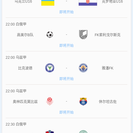
-
乌克兰U16
克罗地亚U16
即将开始
22:00
白俄甲
-
高美尔B队
FK索利戈尔斯克
即将开始
22:00
乌兹甲
-
比克波德
雅潘FK
即将开始
22:00
乌兹甲
-
奥林匹克莫比兹
休尔坦古佐
即将开始
22:30
白俄甲