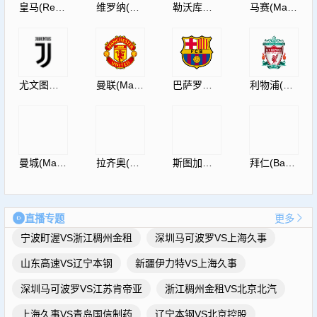
皇马(RealMadrid)
维罗纳(HellasVeronaF.C.)
勒沃库森(Leverkusen)
马赛(Marseille)
尤文图斯(JuventusF.C.)
曼联(ManUtdFC)
巴萨罗那(Barcelona)
利物浦(Liverpool)
曼城(ManCity)
拉齐奥(S.S.Lazio)
斯图加特(Vfb)
拜仁(Bayern)
直播专题
更多
宁波町渥VS浙江稠州金租
深圳马可波罗VS上海久事
山东高速VS辽宁本钢
新疆伊力特VS上海久事
深圳马可波罗VS江苏肯帝亚
浙江稠州金租VS北京北汽
上海久事VS青岛国信制药
辽宁本钢VS北京控股