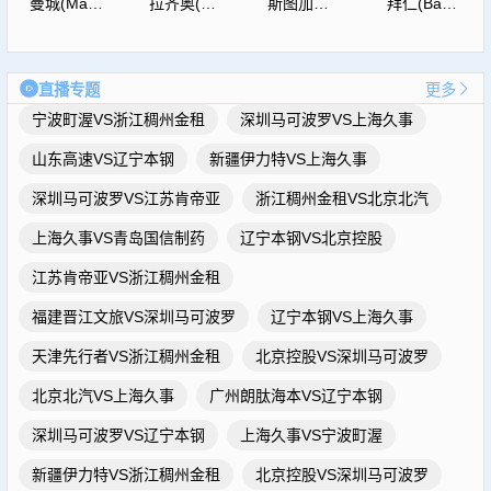
曼城(ManCity)
拉齐奥(S.S.Lazio)
斯图加特(Vfb)
拜仁(Bayern)
直播专题
更多
宁波町渥VS浙江稠州金租
深圳马可波罗VS上海久事
山东高速VS辽宁本钢
新疆伊力特VS上海久事
深圳马可波罗VS江苏肯帝亚
浙江稠州金租VS北京北汽
上海久事VS青岛国信制药
辽宁本钢VS北京控股
江苏肯帝亚VS浙江稠州金租
福建晋江文旅VS深圳马可波罗
辽宁本钢VS上海久事
天津先行者VS浙江稠州金租
北京控股VS深圳马可波罗
北京北汽VS上海久事
广州朗肽海本VS辽宁本钢
深圳马可波罗VS辽宁本钢
上海久事VS宁波町渥
新疆伊力特VS浙江稠州金租
北京控股VS深圳马可波罗