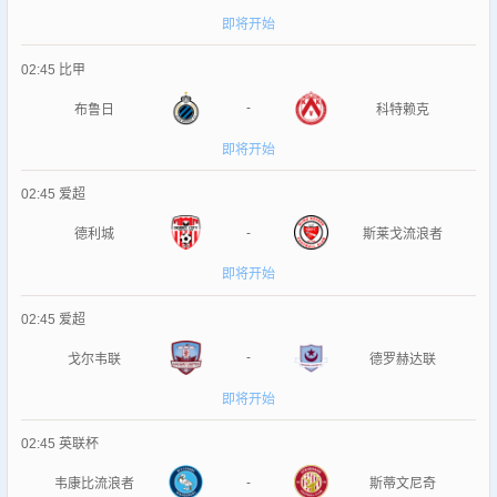
即将开始
02:45
比甲
-
布鲁日
科特赖克
即将开始
02:45
爱超
-
德利城
斯莱戈流浪者
即将开始
02:45
爱超
-
戈尔韦联
德罗赫达联
即将开始
02:45
英联杯
-
韦康比流浪者
斯蒂文尼奇