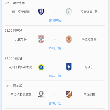
23:00
哈萨克甲
-
图兰突厥斯坦
艾斯坦拿B队
即将开始
23:00
阿美超
-
艾拉华特
萨达拉帕特
即将开始
23:00
乌兹超
-
花刺子模乌尔根奇
马沙尔
即将开始
23:00
阿美超
-
阿拉特亚美尼亚
乌拉尔图
即将开始