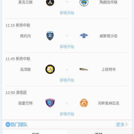
-
奥克兰联
陶朗加市联
即将开始
11:15
新西中联
-
佩托内
威斯顿沙伯
即将开始
11:45
新西中联
-
岛湾联
上哈特市
即将开始
12:00
澳塔超
-
南霍巴特
河畔奥林匹克
即将开始
热门球队
更多