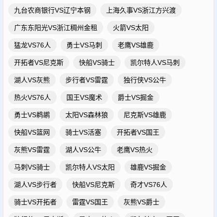
九台农商银行VS辽宁本钢
上海久事VS浙江方兴渡
广东东阳光VS浙江稠州金租
火箭VS太阳
猛龙VS76人
勇士VS马刺
老鹰VS雄鹿
开拓者VS尼克斯
快船VS骑士
凯尔特人VS马刺
湖人VS灰熊
步行者VS雷霆
独行侠VS公牛
热火VS76人
国王VS魔术
爵士VS掘金
勇士VS鹈鹕
太阳VS森林狼
尼克斯VS雄鹿
快船VS篮网
骑士VS活塞
开拓者VS国王
灰熊VS雷霆
湖人VS公牛
老鹰VS热火
马刺VS骑士
凯尔特人VS太阳
雄鹿VS掘金
湖人VS步行者
快船VS尼克斯
奇才VS76人
骑士VS开拓者
雷霆VS国王
灰熊VS爵士