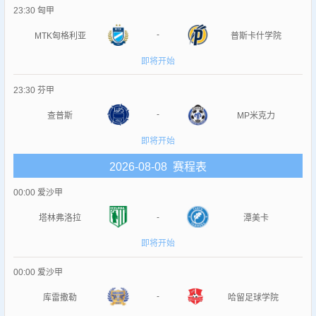
23:30
匈甲
-
MTK匈格利亚
普斯卡什学院
即将开始
23:30
芬甲
-
查普斯
MP米克力
即将开始
2026-08-08 赛程表
00:00
爱沙甲
-
塔林弗洛拉
潭美卡
即将开始
00:00
爱沙甲
-
库雷撒勒
哈留足球学院