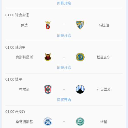
即将开始
01:00
球会友谊
-
休达
马拉加
即将开始
01:00
瑞典甲
-
奥斯特桑斯
松兹瓦尔
即将开始
01:00
捷甲
-
布尔诺
利贝雷茨
即将开始
01:00
丹麦超
-
桑德捷斯基
维堡