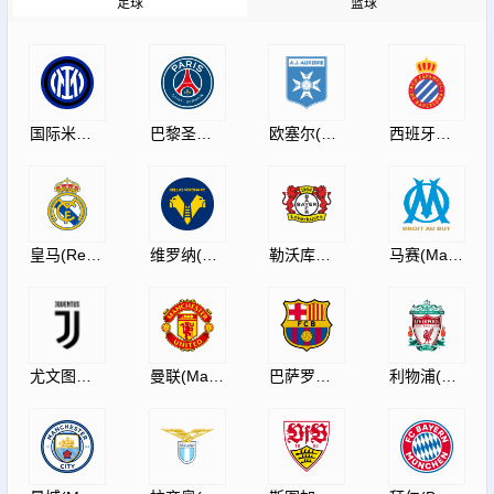
足球
篮球
国际米兰(InternazionaleMilano)
巴黎圣日耳曼(PSG)
欧塞尔(AJAuxerre)
西班牙人(RCDEspanyol)
皇马(RealMadrid)
维罗纳(HellasVeronaF.C.)
勒沃库森(Leverkusen)
马赛(Marseille)
尤文图斯(JuventusF.C.)
曼联(ManUtdFC)
巴萨罗那(Barcelona)
利物浦(Liverpool)