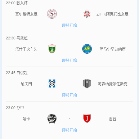
22:00
欧女杯
-
塞尔维特女足
ZHFK阿克托比女足
即将开始
22:30
乌兹超
-
塔什干火车头
萨马尔罕迪纳摩
即将开始
22:45
白俄超
-
纳夫田
阿森纳捷尔任斯克
即将开始
23:00
芬甲
-
哈卡
吉普
即将开始