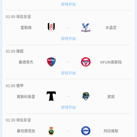
即将开始
01:00
球会友谊
-
富勒姆
水晶宫
即将开始
01:00
挪超
-
桑德菲杰
KFUM奥斯陆
即将开始
01:00
俄甲
-
莫斯科鱼雷
索契
即将开始
01:30
球会友谊
-
桑坦德竞技
阿拉维斯