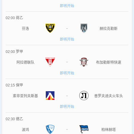
即将开始
02:00
荷乙
-
芬洛
赫拉克勒斯
即将开始
02:00
罗甲
-
阿拉德联队
布加勒斯特快速
即将开始
02:15
保甲
-
索非亚列夫斯基
普罗夫迪夫火车头
即将开始
02:30
德乙
-
波鸿
柏林赫塔