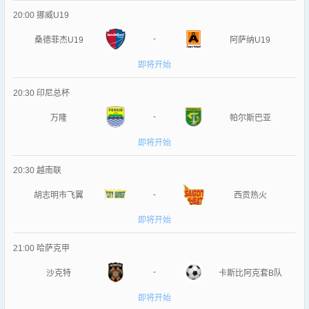
20:00
挪威U19
-
桑德菲杰U19
阿萨纳U19
即将开始
20:30
印尼总杯
-
万隆
帕尔斯巴亚
即将开始
20:30
越南联
-
胡志明市飞翼
西贡热火
即将开始
21:00
哈萨克甲
-
沙克特
卡斯比阿克套B队
即将开始