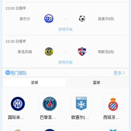
23:00
白俄甲
-
奥尔沙
高美尔B队
即将开始
23:30
白俄甲
-
斯洛尼姆
明斯克B队
即将开始
热门球队
更多
足球
篮球
国际米兰(InternazionaleMilano)
巴黎圣日耳曼(PSG)
欧塞尔(AJAuxerre)
西班牙人(RCDEspanyol)