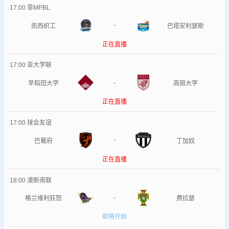
17:00
菲MPBL
-
凯西织工
巴塔安利瑟斯
正在直播
17:00
亚大学联
-
早稻田大学
高丽大学
正在直播
17:00
球会友谊
-
巴蜀府
丁加奴
正在直播
18:00
澳新南联
-
格兰维利狂怒
费拉瑟
即将开始