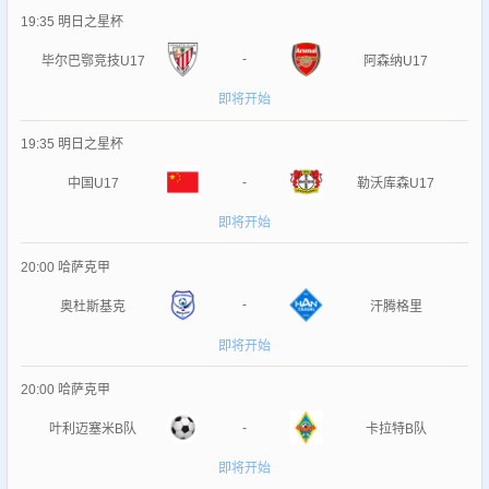
19:35
明日之星杯
-
毕尔巴鄂竞技U17
阿森纳U17
即将开始
19:35
明日之星杯
-
中国U17
勒沃库森U17
即将开始
20:00
哈萨克甲
-
奥杜斯基克
汗腾格里
即将开始
20:00
哈萨克甲
-
叶利迈塞米B队
卡拉特B队
即将开始