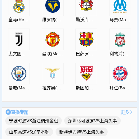
皇马(RealMadrid)
维罗纳(HellasVeronaF.C.)
勒沃库森(Leverkusen)
马赛(Marseille)
尤文图斯(JuventusF.C.)
曼联(ManUtdFC)
巴萨罗那(Barcelona)
利物浦(Liverpool)
曼城(ManCity)
拉齐奥(S.S.Lazio)
斯图加特(Vfb)
拜仁(Bayern)
直播专题
更多
宁波町渥VS浙江稠州金租
深圳马可波罗VS上海久事
山东高速VS辽宁本钢
新疆伊力特VS上海久事