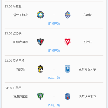
23:00
乌兹超
-
塔什干棉农
布哈拉
即将开始
23:00
欧协联
-
图尔库国际
瓦杜兹
即将开始
23:00
欧罗巴杯
-
古比斯
克拉约瓦大学
即将开始
23:00
白俄甲
-
莫洛迪兹诺
沃尔纳平斯克
即将开始