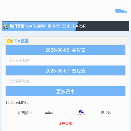
页
NBA
CBA
热门赛事
英超
西甲
意甲
德甲
法甲
欧冠
直播
CBA直播
直播
2026-08-06 赛程表
专题
没有赛事数据
球队
2026-08-07 赛程表
没有赛事数据
更多赛事
15:00
菲MPBL
-
帕西格市
库拉坎
正在直播