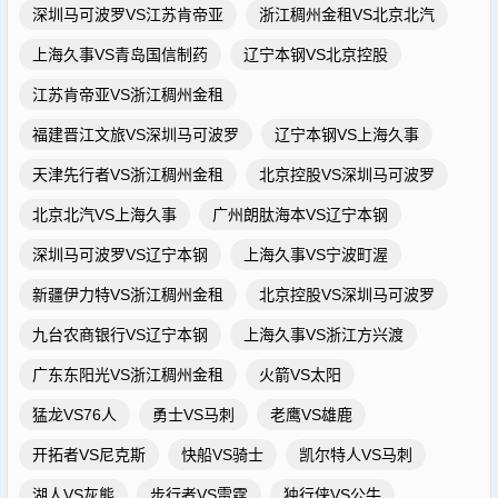
深圳马可波罗VS江苏肯帝亚
浙江稠州金租VS北京北汽
上海久事VS青岛国信制药
辽宁本钢VS北京控股
江苏肯帝亚VS浙江稠州金租
福建晋江文旅VS深圳马可波罗
辽宁本钢VS上海久事
天津先行者VS浙江稠州金租
北京控股VS深圳马可波罗
北京北汽VS上海久事
广州朗肽海本VS辽宁本钢
深圳马可波罗VS辽宁本钢
上海久事VS宁波町渥
新疆伊力特VS浙江稠州金租
北京控股VS深圳马可波罗
九台农商银行VS辽宁本钢
上海久事VS浙江方兴渡
广东东阳光VS浙江稠州金租
火箭VS太阳
猛龙VS76人
勇士VS马刺
老鹰VS雄鹿
开拓者VS尼克斯
快船VS骑士
凯尔特人VS马刺
湖人VS灰熊
步行者VS雷霆
独行侠VS公牛