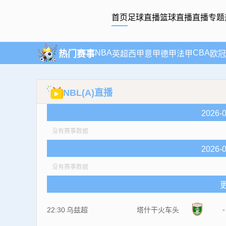
首页
足球直播
篮球直播
直播专题
NBA
CBA
热门赛事
英超
西甲
意甲
德甲
法甲
欧冠
NBL(A)直播
2026
没有赛事数据
2026
没有赛事数据
-
22:30
乌兹超
塔什干火车头