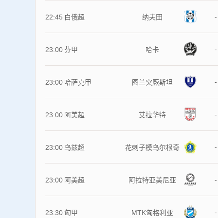
-
22:45
白俄超
纳夫田
-
23:00
芬甲
哈卡
-
23:00
哈萨克甲
图兰突厥斯坦
-
23:00
阿美超
艾拉华特
-
23:00
乌兹超
花刺子模乌尔根奇
-
23:00
阿美超
阿拉特亚美尼亚
-
23:30
匈甲
MTK匈格利亚