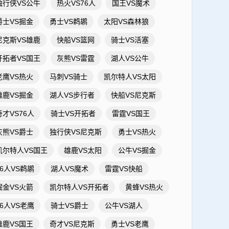
独行侠VS公牛
热火VS76人
国王VS魔术
爵士VS掘金
勇士VS鹈鹕
太阳VS森林狼
尼克斯VS雄鹿
快船VS篮网
骑士VS活塞
开拓者VS国王
灰熊VS雷霆
湖人VS公牛
老鹰VS热火
马刺VS骑士
凯尔特人VS太阳
雄鹿VS掘金
湖人VS步行者
快船VS尼克斯
奇才VS76人
骑士VS开拓者
雷霆VS国王
灰熊VS爵士
独行侠VS尼克斯
勇士VS热火
凯尔特人VS国王
雄鹿VS太阳
公牛VS掘金
76人VS鹈鹕
湖人VS魔术
雷霆VS快船
掘金VS火箭
凯尔特人VS开拓者
黄蜂VS热火
76人VS老鹰
骑士VS爵士
公牛VS湖人
雄鹿VS国王
奇才VS尼克斯
勇士VS老鹰