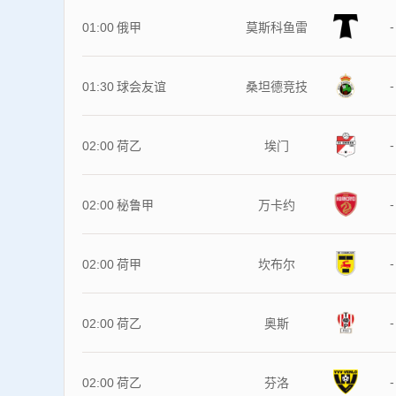
-
01:00
俄甲
莫斯科鱼雷
-
01:30
球会友谊
桑坦德竞技
-
02:00
荷乙
埃门
-
02:00
秘鲁甲
万卡约
-
02:00
荷甲
坎布尔
-
02:00
荷乙
奥斯
-
02:00
荷乙
芬洛