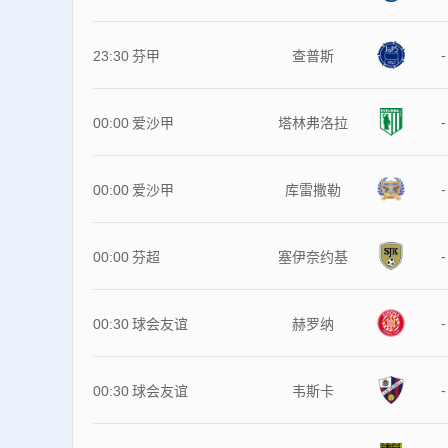
-
23:30
芬甲
查普斯
-
00:00
爱沙甲
塔林弗洛拉
-
00:00
爱沙甲
库雷撒勒
-
00:00
芬超
塞伊奈约基
-
00:30
球会友谊
赫罗纳
-
00:30
球会友谊
韦斯卡