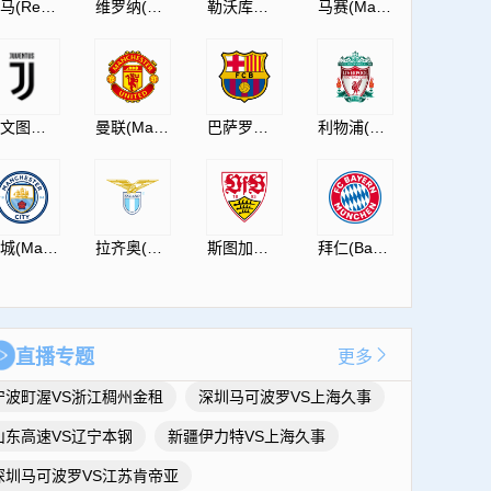
皇马(RealMadrid)
维罗纳(HellasVeronaF.C.)
勒沃库森(Leverkusen)
马赛(Marseille)
尤文图斯(JuventusF.C.)
曼联(ManUtdFC)
巴萨罗那(Barcelona)
利物浦(Liverpool)
曼城(ManCity)
拉齐奥(S.S.Lazio)
斯图加特(Vfb)
拜仁(Bayern)
直播专题
更多
宁波町渥VS浙江稠州金租
深圳马可波罗VS上海久事
山东高速VS辽宁本钢
新疆伊力特VS上海久事
深圳马可波罗VS江苏肯帝亚