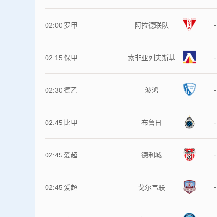
-
02:00
罗甲
阿拉德联队
-
02:15
保甲
索非亚列夫斯基
-
02:30
德乙
波鸿
-
02:45
比甲
布鲁日
-
02:45
爱超
德利城
-
02:45
爱超
戈尔韦联