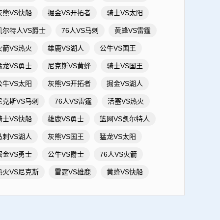
灰熊VS快船
掘金VS开拓者
骑士VS太阳
凯尔特人VS爵士
76人VS马刺
黄蜂VS雷霆
火箭VS热火
雄鹿VS湖人
公牛VS国王
猛龙VS勇士
尼克斯VS黄蜂
骑士VS国王
公牛VS太阳
灰熊VS开拓者
掘金VS湖人
尼克斯VS马刺
76人VS雷霆
活塞VS热火
骑士VS快船
雄鹿VS勇士
篮网VS凯尔特人
马刺VS湖人
灰熊VS国王
猛龙VS太阳
掘金VS勇士
公牛VS爵士
76人VS火箭
热火VS尼克斯
雷霆VS雄鹿
黄蜂VS快船