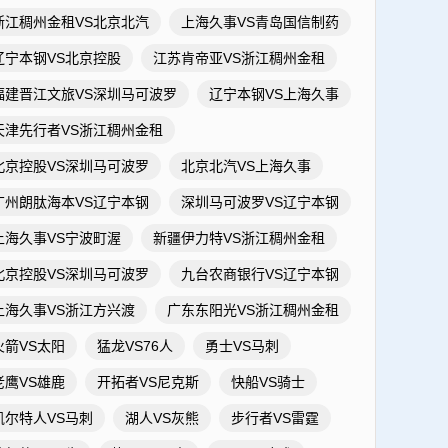
浙江稠州金租VS北京北汽
上海久事VS青岛国信制药
辽宁本钢VS北京控股
江苏肯帝亚VS浙江稠州金租
福建晋江文旅VS深圳马可波罗
辽宁本钢VS上海久事
天津先行者VS浙江稠州金租
北京控股VS深圳马可波罗
北京北汽VS上海久事
广州朗肽海本VS辽宁本钢
深圳马可波罗VS辽宁本钢
上海久事VS宁波町渥
新疆伊力特VS浙江稠州金租
北京控股VS深圳马可波罗
九台农商银行VS辽宁本钢
上海久事VS浙江方兴渡
广东东阳光VS浙江稠州金租
火箭VS太阳
猛龙VS76人
勇士VS马刺
老鹰VS雄鹿
开拓者VS尼克斯
快船VS骑士
凯尔特人VS马刺
湖人VS灰熊
步行者VS雷霆