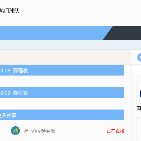
热门球队
-08-08 赛程表
-08-09 赛程表
更多赛事
萨马尔罕迪纳摩
正在直播