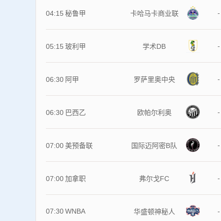
-
04:15
秘鲁甲
卡哈马卡商业联
-
05:15
玻利甲
学术DB
-
06:30
阿甲
罗萨里奥中央
-
06:30
巴西乙
欧帕尔利奥
-
07:00
美预备联
国际迈阿密B队
-
07:00
加拿职
弗尔戈FC
07:30
WNBA
-
华盛顿神秘人