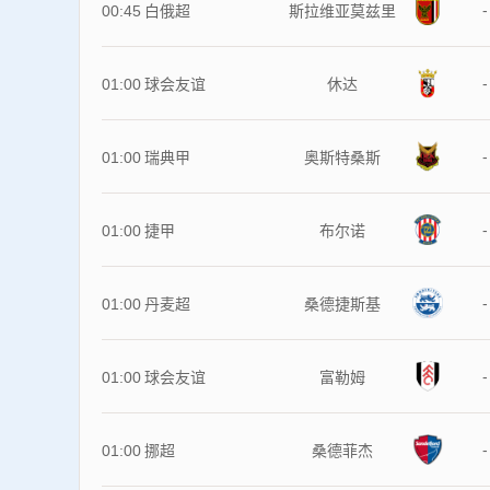
-
00:45
白俄超
斯拉维亚莫兹里
-
01:00
球会友谊
休达
-
01:00
瑞典甲
奥斯特桑斯
-
01:00
捷甲
布尔诺
-
01:00
丹麦超
桑德捷斯基
-
01:00
球会友谊
富勒姆
-
01:00
挪超
桑德菲杰