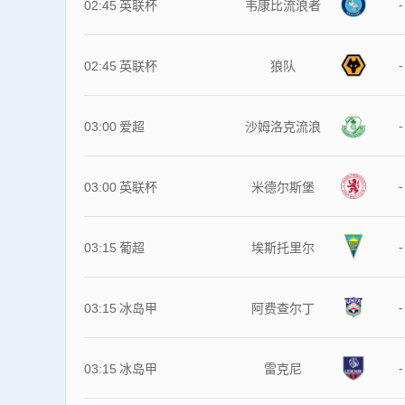
-
02:45
英联杯
韦康比流浪者
-
02:45
英联杯
狼队
-
03:00
爱超
沙姆洛克流浪
-
03:00
英联杯
米德尔斯堡
-
03:15
葡超
埃斯托里尔
-
03:15
冰岛甲
阿费查尔丁
-
03:15
冰岛甲
雷克尼