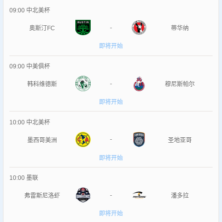
09:00
中北美杯
-
奥斯汀FC
蒂华纳
即将开始
09:00
中美俱杯
-
韩科维德斯
穆尼斯帕尔
即将开始
10:00
中北美杯
-
墨西哥美洲
圣地亚哥
即将开始
10:00
墨联
-
弗雷斯尼洛虾
潘多拉
即将开始