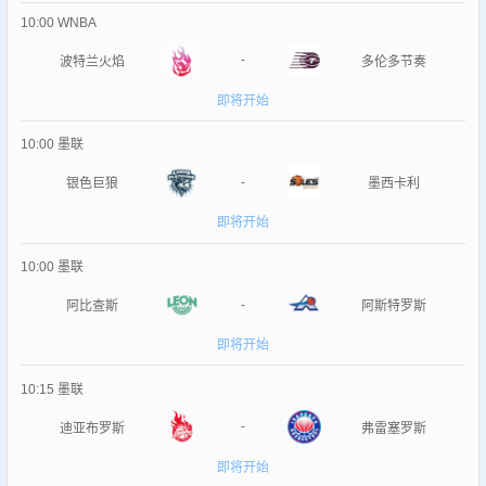
10:00
WNBA
-
波特兰火焰
多伦多节奏
即将开始
10:00
墨联
-
银色巨狼
墨西卡利
即将开始
10:00
墨联
-
阿比查斯
阿斯特罗斯
即将开始
10:15
墨联
-
迪亚布罗斯
弗雷塞罗斯
即将开始