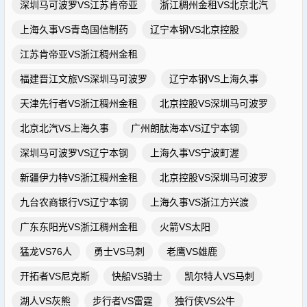
深圳马可波罗VS江苏肯帝亚
浙江稠州金租VS北京北汽
上海久事VS青岛国信制药
辽宁本钢VS北京控股
江苏肯帝亚VS浙江稠州金租
福建晋江文旅VS深圳马可波罗
辽宁本钢VS上海久事
天津先行者VS浙江稠州金租
北京控股VS深圳马可波罗
北京北汽VS上海久事
广州朗肽海本VS辽宁本钢
深圳马可波罗VS辽宁本钢
上海久事VS宁波町渥
新疆伊力特VS浙江稠州金租
北京控股VS深圳马可波罗
九台农商银行VS辽宁本钢
上海久事VS浙江方兴渡
广东东阳光VS浙江稠州金租
火箭VS太阳
猛龙VS76人
勇士VS马刺
老鹰VS雄鹿
开拓者VS尼克斯
快船VS骑士
凯尔特人VS马刺
湖人VS灰熊
步行者VS雷霆
独行侠VS公牛