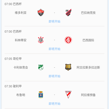
07:00
巴西杯
-
维多利亚
巴拉纳竞技
即将开始
07:00
巴西杯
-
科林蒂安
巴西国际
即将开始
07:05
哥伦甲
-
卡利体育会
阿古拉斯多拉达斯
即将开始
07:30
玻利甲
-
布鲁明
阿拉维预备
即将开始