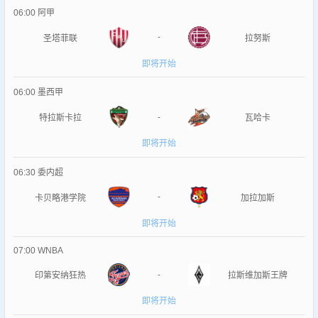
06:00
阿甲
-
圣塔菲联
拉努斯
即将开始
06:00
墨西甲
-
特拉斯卡拉
瓦哈卡
即将开始
06:30
委内超
-
卡贝略港学院
加拉加斯
即将开始
07:00
WNBA
-
印第安纳狂热
拉斯维加斯王牌
即将开始