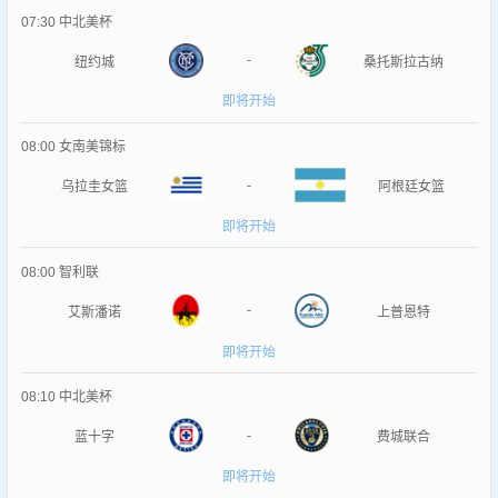
07:30
中北美杯
-
纽约城
桑托斯拉古纳
即将开始
08:00
女南美锦标
-
乌拉圭女篮
阿根廷女篮
即将开始
08:00
智利联
-
艾斯潘诺
上普恩特
即将开始
08:10
中北美杯
-
蓝十字
费城联合
即将开始